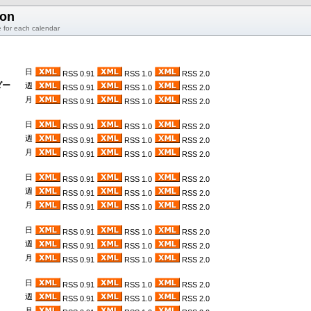
ion
 for each calendar
日
RSS 0.91
RSS 1.0
RSS 2.0
ダー
週
RSS 0.91
RSS 1.0
RSS 2.0
月
RSS 0.91
RSS 1.0
RSS 2.0
日
RSS 0.91
RSS 1.0
RSS 2.0
週
RSS 0.91
RSS 1.0
RSS 2.0
月
RSS 0.91
RSS 1.0
RSS 2.0
日
RSS 0.91
RSS 1.0
RSS 2.0
週
RSS 0.91
RSS 1.0
RSS 2.0
月
RSS 0.91
RSS 1.0
RSS 2.0
日
RSS 0.91
RSS 1.0
RSS 2.0
週
RSS 0.91
RSS 1.0
RSS 2.0
月
RSS 0.91
RSS 1.0
RSS 2.0
日
RSS 0.91
RSS 1.0
RSS 2.0
週
RSS 0.91
RSS 1.0
RSS 2.0
月