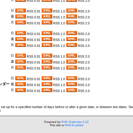
RSS 0.91
RSS 1.0
RSS 2.0
日
RSS 0.91
RSS 1.0
RSS 2.0
週
RSS 0.91
RSS 1.0
RSS 2.0
月
RSS 0.91
RSS 1.0
RSS 2.0
日
RSS 0.91
RSS 1.0
RSS 2.0
週
RSS 0.91
RSS 1.0
RSS 2.0
月
RSS 0.91
RSS 1.0
RSS 2.0
日
RSS 0.91
RSS 1.0
RSS 2.0
週
RSS 0.91
RSS 1.0
RSS 2.0
月
RSS 0.91
RSS 1.0
RSS 2.0
日
RSS 0.91
RSS 1.0
RSS 2.0
レンダー
週
RSS 0.91
RSS 1.0
RSS 2.0
月
RSS 0.91
RSS 1.0
RSS 2.0
set up for a specified number of days before or after a given date, or between two dates. S
s
Powered by
PHP iCalendar 2.22
This site is
RSS-Enabled