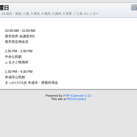
水曜日
 10.祝日・節気, 2.燕, 3.県央, 4.県内, 5.国内, 6.世界, 7.三条 カレンダー
10:00 AM - 11:00 AM
燕市役所 会議室301
燕市長定例会見
1:30 PM - 3:30 PM
中央公民館
ふるさと映画村
1:30 PM - 4:30 PM
本成寺公民館
きっかけの1歩 本成寺・将棋対局会
Powered by
PHP iCalendar 2.22
This site is
RSS-Enabled