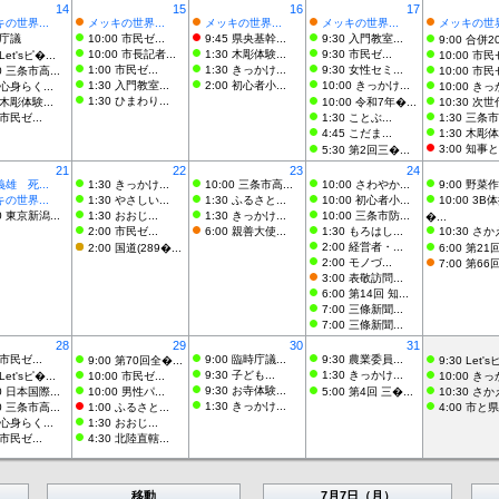
14
15
16
17
の世界...
メッキの世界...
メッキの世界...
メッキの世界...
メッキの世界.
 庁議
10:00 市民ゼ...
9:45 県央基幹...
9:30 入門教室...
9:00 合併2
10:00 市長記者...
1:30 木彫体験...
9:30 市民ゼ...
Let'sピ�...
10:00 市民ゼ
1:00 市民ゼ...
1:30 きっかけ...
9:30 女性セミ...
0 三条市高...
10:00 市民ゼ
1:30 入門教室...
2:00 初心者小...
10:00 きっかけ...
 心身らく...
10:00 きっ
1:30 ひまわり...
 木彫体験...
10:00 令和7年�...
10:30 次世
 市民ゼ...
1:30 ことぶ...
1:30 三条市
4:45 こだま...
1:30 木彫体
3:00 知事と
5:30 第2回三�...
21
22
23
24
雄 死...
1:30 きっかけ...
10:00 三条市高...
10:00 さわやか...
9:00 野菜作
の世界...
1:30 やさしい...
1:30 ふるさと...
10:00 初心者小...
10:00 3B
0 東京新潟...
1:30 おおじ...
1:30 きっかけ...
10:00 三条市防...
�...
2:00 市民ゼ...
6:00 親善大使...
1:30 もろはし...
10:30 さか
2:00 経営者・...
2:00 国道(289�...
6:00 第21
2:00 モノづ...
7:00 第66回
3:00 表敬訪問...
6:00 第14回 知...
7:00 三條新聞...
7:00 三條新聞...
28
29
30
31
 市民ゼ...
9:00 臨時庁議...
9:30 農業委員...
9:00 第70回全�...
9:30 Let'sヒ
9:30 子ども...
1:30 きっかけ...
Let'sピ�...
10:00 市民ゼ...
10:00 きっ
9:30 お寺体験...
0 日本国際...
10:00 男性パ...
5:00 第4回 三�...
10:30 さか
1:30 きっかけ...
0 三条市高...
1:00 ふるさと...
4:00 市と県
 心身らく...
1:30 おおじ...
 市民ゼ...
4:30 北陸直轄...
移動
7月7日（月）