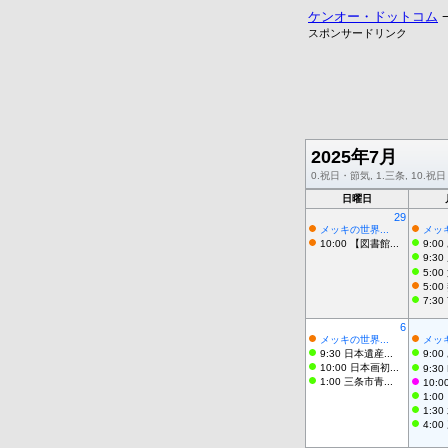
ケンオー・ドットコム
スポンサードリンク
2025年7月
0.祝日・節気, 1.三条, 10.祝日・
日曜日
29
メッキの世界...
メッキ
10:00 【図書館...
9:00
9:30
5:00
5:00
7:30
6
メッキの世界...
メッキ
9:30 日本遺産...
9:00
10:00 日本画初...
9:30 
1:00 三条市青...
10:0
1:00
1:30
4:00