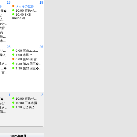
18
19
..
メッキの世界...
10:00 市民ゼ...
0周�...
10:40 3XS
...
Round.3(...
...
かけ...
代育...
高...
験...
市...
25
26
り...
9:00 三条エコ...
体操入
1:00 市民ゼ...
6:00 第66回 吉...
えき...
7:30 第21回三�...
回三�...
7:30 第21回三�...
 吉...
1
2
10:00 市民ゼ...
゚�...
10:00 三条市指...
かけ...
1:30 ときめき...
えき...
議...
2025
年
8月