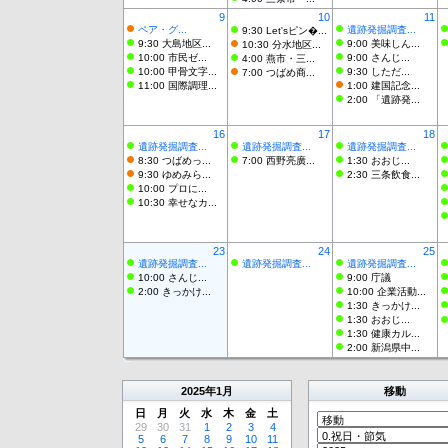
9
10
11
ペア・グ...
遺跡発掘調査...
9:30 Let'sピン�...
9:30 大島地区...
9:00 美味しん...
10:30 分水地区...
10:00 市民ゼ...
9:00 さんじ...
4:00 燕市・三...
10:00 甲骨文字...
9:30 しただ...
7:00 つばめ商...
11:00 国際調理...
1:00 建国記念...
2:00 「遺跡発...
16
17
18
遺跡発掘調査...
遺跡発掘調査...
遺跡発掘調査...
8:30 つばめっ...
7:00 西野亮廣...
1:30 おおじ...
9:30 ゆめみら...
2:30 三条飲食...
10:00 プロに...
10:30 幸せなカ...
23
24
25
遺跡発掘調査...
遺跡発掘調査...
遺跡発掘調査...
10:00 さんじ...
9:00 庁議
2:00 きっかけ...
10:00 企業活動...
1:30 きっかけ...
1:30 おおじ...
1:30 健康カル...
2:00 新潟県中...
2025
年
1月
移動
日
月
火
水
木
金
土
29
30
31
1
2
3
4
5
6
7
8
9
10
11