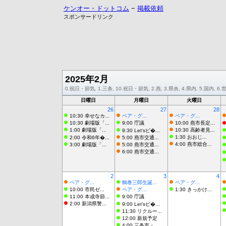
ケンオー・ドットコム
−
掲載依頼
スポンサードリンク
2025年2月
0.祝日・節気, 1.三条, 10.祝日・節気, 2.燕, 3.県央, 4.県内, 5.国内, 
日曜日
月曜日
火曜日
26
27
28
10:30 幸せなカ...
ペア・グ...
ペア・グ...
10:30 劇場版「...
9:00 庁議
10:00 燕市長定...
1:00 劇場版「...
10:30 高齢者見...
9:30 Let'sピ�...
1:30 おおじ...
2:00 令和6年�...
5:00 燕市交通...
4:00 燕市総合...
3:00 劇場版「...
5:00 燕市交通...
6:00 燕市交通...
2
3
4
ペア・グ...
鶴巻三郎生誕...
ペア・グ...
10:00 市民ゼ...
ペア・グ...
1:30 きっかけ...
11:00 本成寺節...
9:00 庁議
2:00 新潟県警...
9:00 Let'sピ�...
11:30 リクルー...
12:00 新規予定
4:00 三条市・...