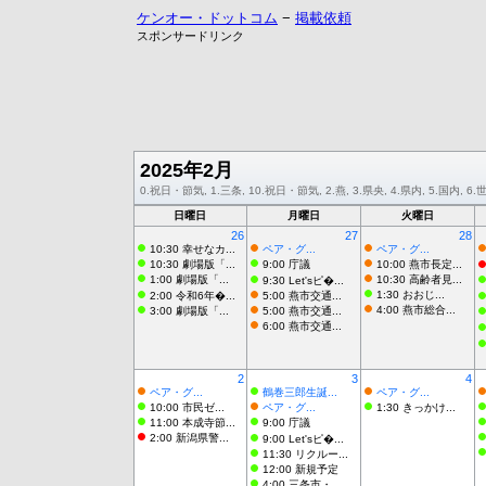
ケンオー・ドットコム
−
掲載依頼
スポンサードリンク
2025年2月
0.祝日・節気, 1.三条, 10.祝日・節気, 2.燕, 3.県央, 4.県内, 5.国内, 
日曜日
月曜日
火曜日
26
27
28
10:30 幸せなカ...
ペア・グ...
ペア・グ...
10:30 劇場版「...
9:00 庁議
10:00 燕市長定...
1:00 劇場版「...
10:30 高齢者見...
9:30 Let'sピ�...
1:30 おおじ...
2:00 令和6年�...
5:00 燕市交通...
4:00 燕市総合...
3:00 劇場版「...
5:00 燕市交通...
6:00 燕市交通...
2
3
4
ペア・グ...
鶴巻三郎生誕...
ペア・グ...
10:00 市民ゼ...
ペア・グ...
1:30 きっかけ...
11:00 本成寺節...
9:00 庁議
2:00 新潟県警...
9:00 Let'sピ�...
11:30 リクルー...
12:00 新規予定
4:00 三条市・...