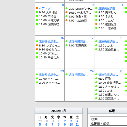
9
10
11
ペア・グ...
遺跡発掘調査...
9:30 Let'sピン�...
9:30 大島地区...
9:00 美味しん...
10:30 分水地区...
10:00 市民ゼ...
9:00 さんじ...
4:00 燕市・三...
10:00 甲骨文字...
9:30 しただ...
7:00 つばめ商...
11:00 国際調理...
1:00 建国記念...
2:00 「遺跡発...
16
17
18
遺跡発掘調査...
遺跡発掘調査...
遺跡発掘調査...
8:30 つばめっ...
7:00 西野亮廣...
1:30 おおじ...
9:30 ゆめみら...
2:30 三条飲食...
10:00 プロに...
10:30 幸せなカ...
23
24
25
遺跡発掘調査...
遺跡発掘調査...
遺跡発掘調査...
10:00 さんじ...
9:00 庁議
2:00 きっかけ...
10:00 企業活動...
1:30 きっかけ...
1:30 おおじ...
1:30 健康カル...
2:00 新潟県中...
2025
年
1月
移動
日
月
火
水
木
金
土
29
30
31
1
2
3
4
5
6
7
8
9
10
11