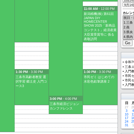
11:00 AM
- 12:00 PM
カレン
新潟精機(株) 第61回
JAPAN DIY
HOMECENTER
SHOW 2025「新商品
コンテスト」経済産業
大臣賞受賞等に 係る
表敬訪問
•
令和7
•
三条エ
•
入門教
1:30 PM
- 3:30 PM
1:30 PM
- 3:30 PM
•
市民ゼ
三条市高齢者教室 選
市民ゼミ はじめての
•
市民セ
択学習 郷土史 入門コ
水彩色鉛筆講座 2
•
入門教
ース3
3:00 PM
- 4:00 PM
日
三条市経済ビジョン
27
2
カンファレンス
3
4
10
1
17
1
24
2
31
1