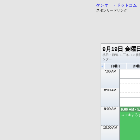
ケンオー・ドットコム
スポンサードリンク
9月19日 金曜
祝日・節気, 1.三条, 10.祝日
ンダー
«
日曜日
月曜
7:00 AM
8:00 AM
9:00 AM
9:00 AM
- 5
スマホよろす
10:00 AM