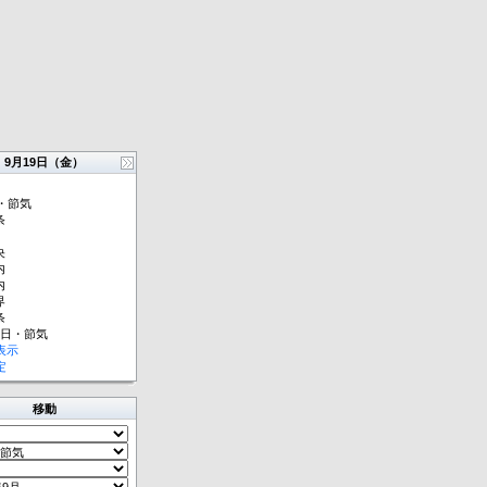
9月19日（金）
・節気
条
央
内
内
界
条
祝日・節気
表示
定
移動