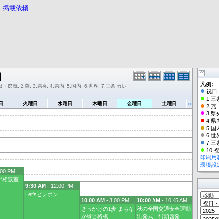
−
掲載依頼
日
凡例:
・節気, 2.燕, 3.県央, 4.県内, 5.国内, 6.世界, 7.三条 カレ
祝日
1.三
»
日
火曜日
水曜日
木曜日
金曜日
土曜日
2.燕
3.県
4.県
5.国
6.世
7.三
10.
印刷用
環境設
:00 PM
゙相談室
9:30 AM
- 12:00 PM
Let'sピンポン
10:00 AM
- 3:00 PM
10:00 AM
- 10:45 AM
きっかけの1歩 まちな
秋の全国交通安全運動
か縁台将棋
出発式、街頭啓発