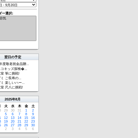
ダー選択:
翌日の予定
年度敬老祝金品贈...
コキッズ探検�...
室 箏に挑戦!
ミ ご長寿の...
゙ミ 楽しいハー...
室 尺八に挑戦!
2025
年
8月
月
火
水
木
金
土
8
29
30
31
1
2
5
6
7
8
9
1
12
13
14
15
16
8
19
20
21
22
23
5
26
27
28
29
30
2
3
4
5
6