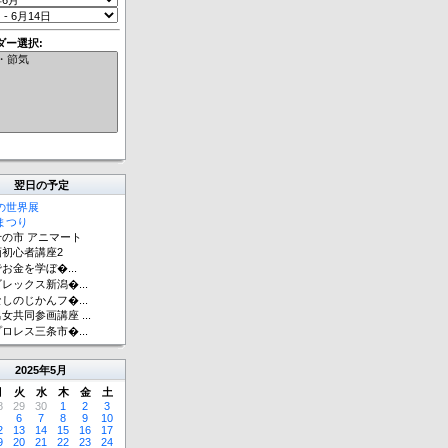
ダー選択:
翌日の予定
の世界展
まつり
の市 アニマート
画初心者講座2
お金を学ぼ�...
゙レックス新潟�...
しのじかんフ�...
女共同参画講座 ...
゚ロレス三条市�...
2025
年
5月
月
火
水
木
金
土
8
29
30
1
2
3
6
7
8
9
10
2
13
14
15
16
17
9
20
21
22
23
24