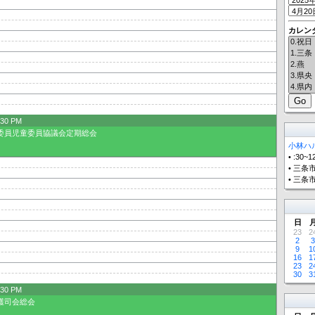
カレン
:30 PM
委員児童委員協議会定期総会
小林ハル
•
:30~1
•
三条市
•
三条市
日
23
2
2
3
9
1
16
1
23
2
30
3
:30 PM
護司会総会