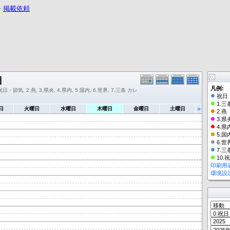
−
掲載依頼
日
凡例:
祝日・節気, 2.燕, 3.県央, 4.県内, 5.国内, 6.世界, 7.三条 カレ
祝日
1.三
»
日
火曜日
水曜日
木曜日
金曜日
土曜日
2.燕
3.県
4.県
5.国
6.世
7.三
10.
印刷用
環境設