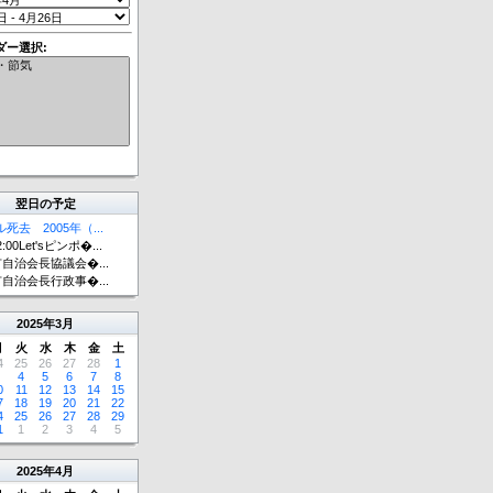
ダー選択:
翌日の予定
死去 2005年（...
2:00Let'sピンポ�...
自治会長協議会�...
自治会長行政事�...
2025
年
3月
月
火
水
木
金
土
4
25
26
27
28
1
4
5
6
7
8
0
11
12
13
14
15
7
18
19
20
21
22
4
25
26
27
28
29
1
1
2
3
4
5
2025
年
4月