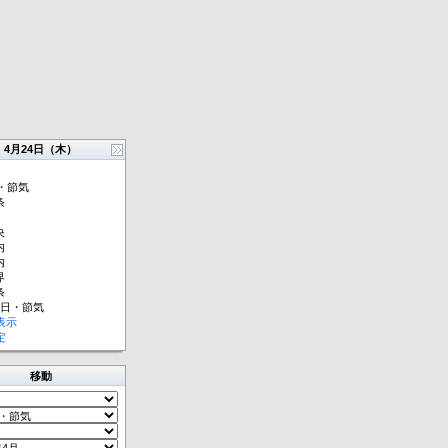
4月24日（木）
・節気
条
央
内
内
界
条
祝日・節気
表示
定
移動