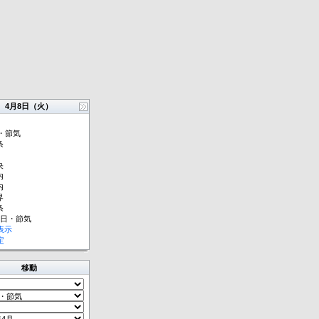
4月8日（火）
・節気
条
央
内
内
界
条
祝日・節気
表示
定
移動