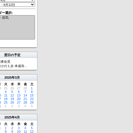
ダー選択:
翌日の予定
記者会見
けの１歩 本成寺...
2025
年
3月
月
火
水
木
金
土
4
25
26
27
28
1
4
5
6
7
8
0
11
12
13
14
15
7
18
19
20
21
22
4
25
26
27
28
29
1
1
2
3
4
5
2025
年
4月
月
火
水
木
金
土
1
1
2
3
4
5
8
9
10
11
12