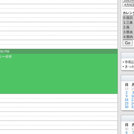
カレン
:00 PM
リー卓球
•
市長
•
きっか
日
23
2
2
3
9
1
16
1
23
2
30
3
日
30
3
6
7