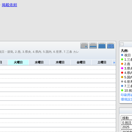
−
掲載依頼
凡例:
祝日・節気, 2.燕, 3.県央, 4.県内, 5.国内, 6.世界, 7.三条 カレ
祝日
1.三
»
日
火曜日
水曜日
木曜日
金曜日
土曜日
2.燕
3.県
4.県
5.国
6.世
7.三
10.
印刷用
環境設