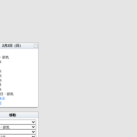
2月2日（日）
・節気
条
央
内
内
界
条
祝日・節気
表示
定
移動