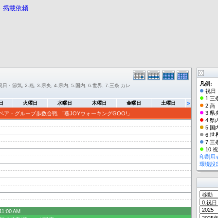
−
掲載依頼
凡例:
祝日・節気, 2.燕, 3.県央, 4.県内, 5.国内, 6.世界, 7.三条 カレ
祝日
1.三
»
日
火曜日
水曜日
木曜日
金曜日
土曜日
2.燕
3.県
ペア・グループ歩数合戦 「燕JOYウォーキングGOO!」
4.県
5.国
6.世
7.三
10.
印刷用
環境設
11:00 AM