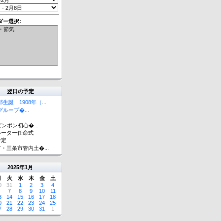
ダー選択:
翌日の予定
生誕 1908年（...
゙ループ�...
sピンポン初心�...
ルーター任命式
予定
・三条市管内土�...
2025
年
1月
月
火
水
木
金
土
0
31
1
2
3
4
7
8
9
10
11
3
14
15
16
17
18
0
21
22
23
24
25
7
28
29
30
31
1