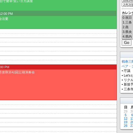
顔で健幸!笑いヨガ講座
カレン
12:00 PM
会法要
鶴巻三郎
ペア・ク
:00 PM
•
庁議
音楽隊第42回定期演奏会
•
Let'
•
リク
•
新規
•
三条市
日
29
3
5
6
12
1
19
2
26
2