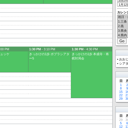
カレン
:00 PM
1:30 PM
- 3:10 PM
1:30 PM
- 4:30 PM
ヒュッケ
きっかけの1歩 ポプラシアタ
きっかけの1歩 本成寺・将
ー5
棋対局会
•
おおし
•
シア
日
1
2
8
9
15
1
22
2
29
3
日
29
3
5
6
12
1