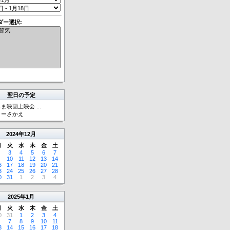
ダー選択:
翌日の予定
゙ま映画上映会 ...
ターさかえ
2024
年
12月
月
火
水
木
金
土
3
4
5
6
7
10
11
12
13
14
6
17
18
19
20
21
3
24
25
26
27
28
0
31
1
2
3
4
2025
年
1月
月
火
水
木
金
土
0
31
1
2
3
4
7
8
9
10
11
3
14
15
16
17
18