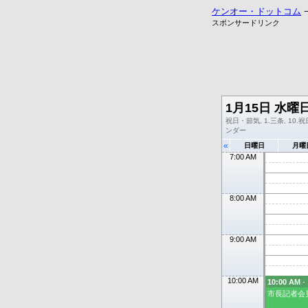
ケンオー・ドットコム
スポンサードリンク
1月15日 水曜
祝日・節気, 1.三条, 10.祝日
ンダー
«
日曜日
月曜
7:00 AM
8:00 AM
9:00 AM
10:00 AM
10:00 AM
- 
市長記者会