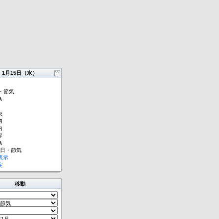
1月15日（水）
・節気
条
央
内
内
界
条
祝日・節気
表示
定
移動