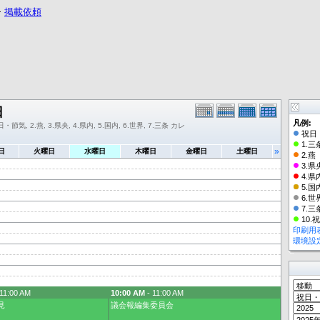
−
掲載依頼
日
凡例:
・節気, 2.燕, 3.県央, 4.県内, 5.国内, 6.世界, 7.三条 カレ
祝日
1.三
»
日
火曜日
水曜日
木曜日
金曜日
土曜日
2.燕
3.県
4.県
5.国
6.世
7.三
10.
印刷用
環境設
11:00 AM
10:00 AM
- 11:00 AM
見
議会報編集委員会