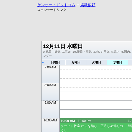
ケンオー・ドットコム
−
掲載依頼
スポンサードリンク
12月11日 水曜日
0.祝日・節気, 1.三条, 10.祝日・節気, 2.燕, 3.県央, 4.県内, 5.国内,
ンダー
«
日曜日
月曜日
火曜日
水曜日
7:00 AM
8:00 AM
9:00 AM
10:00 AM
10:00 AM
- 12:00 PM
10
クラフト教室 わらを編む・正月しめ飾りづ
総
くり