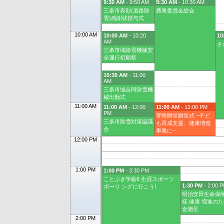
9:30 AM
- 9:50 AM
9:30 AM
- 10:30 AM
三条市表彰(道路除
農業委員会総会
雪)感謝状授与式
10:00 AM
10:00 AM
- 10:20
10
AM
さ
三条市域除雪機械安
全運行祈願祭
10:30 AM
- 11:00
AM
三条市域合同除雪機
械出動式
11:00 AM
11:00 AM
- 12:00
11:00 AM
- 12:00 PM
PM
寄附贈呈贈呈式 ~子ど
三条市除雪対策協議
も育成支援、健康増進
会
事業に~
12:00 PM
1:00 PM
1:00 PM
- 3:30 PM
ことぶき学級6 生涯スポーツ
1:30 PM
- 2:00 
ボーリ ングに行こう!
明治安田生命保
様 健康 増進の
金贈呈
2:00 PM