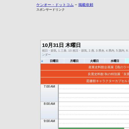
ケンオー・ドットコム
−
掲載依頼
スポンサードリンク
10月31日 木曜日
祝日・節気, 1.三条, 10.祝日・節気, 2.燕, 3.県央, 4.県内, 5.国内, 6
ンダー
«
日曜日
月曜日
火曜日
水曜日
産業史料館企画展【燕のラ
良寛史料館 秋の特別展「良
図書館キャラクターカプセルトイ
7:00 AM
8:00 AM
9:00 AM