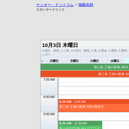
ケンオー・ドットコム
−
掲載依頼
スポンサードリンク
10月3日 木曜日
0.祝日・節気, 1.三条, 10.祝日・節気, 2.燕, 3.県央, 4.県内, 5.国内,
ンダー
«
日曜日
月曜日
火曜日
水曜日
燕三条 工場の祭典 2024 ~
燕三条 工場の祭典 20
7:00 AM
8:00 AM
8:20 AM
- 9:00 AM
燕三条 工場の祭典 2024 開会式
9:00 AM
9:30 AM
- 11:30 AM
きっかけの1歩 みんなでワイ